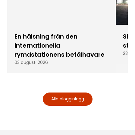
En hälsning från den
Skic
internationella
stu
rymdstationens befälhavare
23 ju
03 augusti 2026
Alla blogginlägg