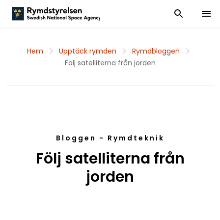
Visa och dölj
Visa 
Hem
Upptäck rymden
Rymdbloggen
Följ satelliterna från jorden
Bloggen - Rymdteknik
Följ satelliterna från
jorden