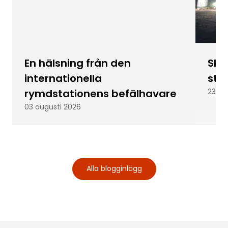
En hälsning från den
Skic
internationella
stu
rymdstationens befälhavare
23 ju
03 augusti 2026
Alla blogginlägg