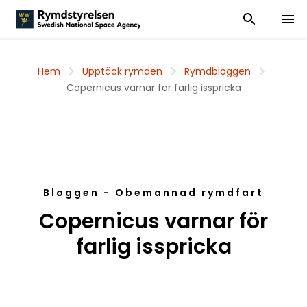
Visa och dölj
Visa 
Hem
Upptäck rymden
Rymdbloggen
Copernicus varnar för farlig isspricka
Bloggen - Obemannad rymdfart
Copernicus varnar för
farlig isspricka