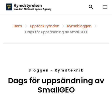
Visa och dölj
Visa 
Hem
Upptäck rymden
Rymdbloggen
Dags för uppsändning av SmallGEO
Bloggen - Rymdteknik
Dags för uppsändning av
SmallGEO