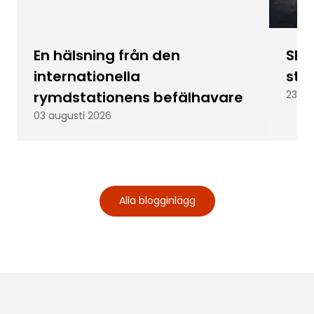
En hälsning från den
Skic
internationella
stu
rymdstationens befälhavare
23 ju
03 augusti 2026
Alla blogginlägg