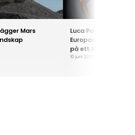
lägger Mars
Luca Parmitano blir
andskap
Europas första astr
på ett Artemisuppd
10 juni 2026