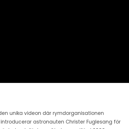
den unika videon där rymdorganisationen
 introducerar astronauten Christer Fuglesang för