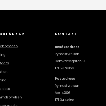
BBLÄNKAR
KONTAKT
ck rymden
Besöksadress
Rymdstyrelsen
ning
Hemvärnsgatan 9
itdata
171 54 Solna
ation
Postadress
ning
Rymdstyrelsen
a data
Box 4006
mdstyrelsen
171 04 Solna
 och media