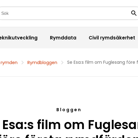
kfält
Sö
eknikutveckling
Rymddata
Civil rymdsäkerhet
Se Esa:s film om Fuglesang före
 rymden
Rymdbloggen
Bloggen
 Esa:s film om Fugles