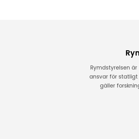
Rym
Rymdstyrelsen är
ansvar för statlig
gäller forskni