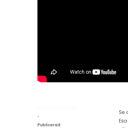
Se 
´
Esa
Publicerad