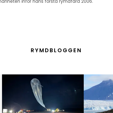
mänheten inför hans första rymdfärd 2006.
RYMDBLOGGEN