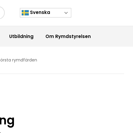
Svenska
kknapp
Utbildning
Om Rymdstyrelsen
 första rymdfärden
ang