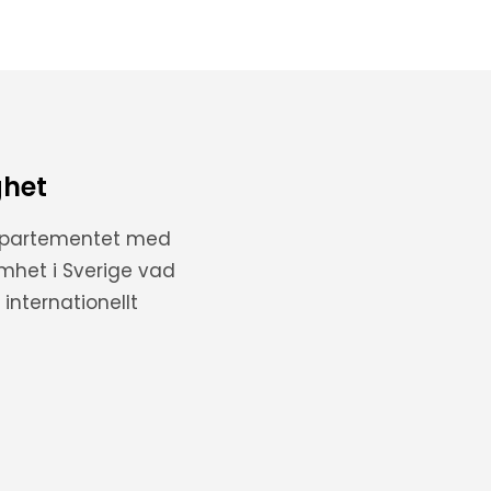
ghet
departementet med
amhet i Sverige vad
internationellt