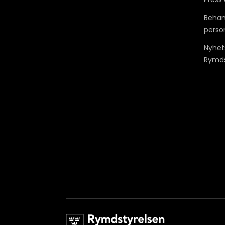
Behan
perso
Nyhet
Rymds