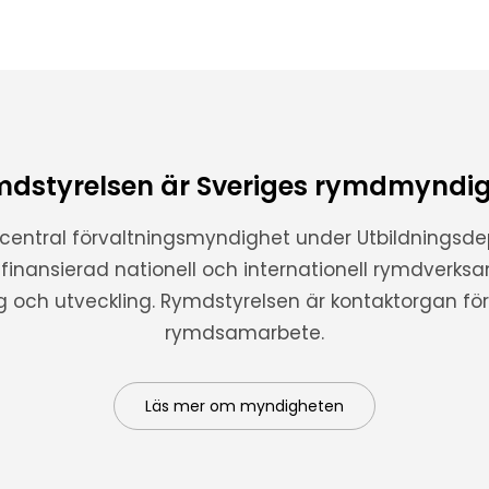
dstyrelsen är Sveriges rymdmyndi
 central förvaltningsmyndighet under Utbildnings
t finansierad nationell och internationell rymdverks
ng och utveckling. Rymdstyrelsen är kontaktorgan för 
rymdsamarbete.
Läs mer om myndigheten