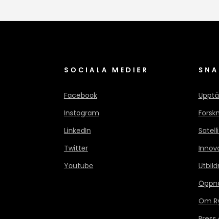
SOCIALA MEDIER
SNA
Facebook
Upptä
Instagram
Forsk
LinkedIn
Satell
Twitter
Innov
Youtube
Utbild
Öppn
Om Ry
Press