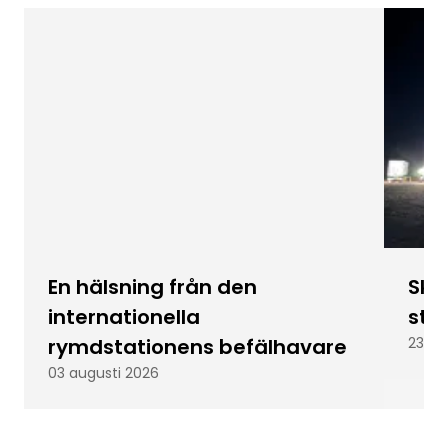
En hälsning från den
Skic
internationella
stu
rymdstationens befälhavare
23 ju
03 augusti 2026