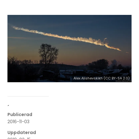
Alex Alishevskikh (CC BY-SA 2.0)
´
Publicerad
2016-11-03
Uppdaterad