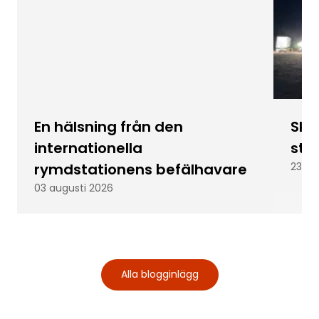
En hälsning från den
Skic
internationella
stu
rymdstationens befälhavare
23 ju
03 augusti 2026
Alla blogginlägg