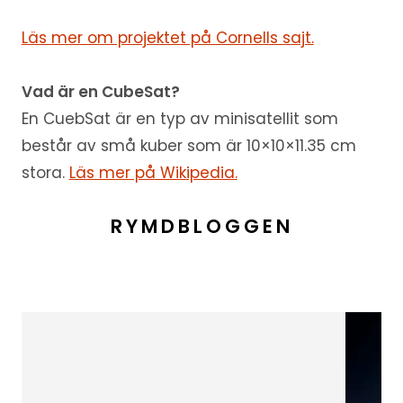
Läs mer om projektet på Cornells sajt.
Vad är en Cube
Sat?
En CuebSat är en typ av minisatellit som
består av små kuber som är 10×10×11.35 cm
stora.
Läs mer på Wikipedia.
RYMDBLOGGEN