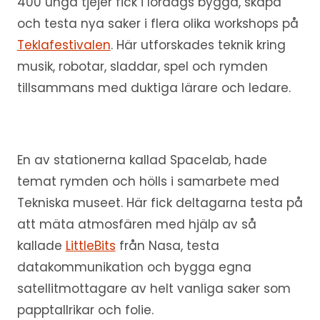
400 unga tjejer fick i lördags bygga, skapa
och testa nya saker i flera olika workshops på
Teklafestivalen
. Här utforskades teknik kring
musik, robotar, sladdar, spel och rymden
tillsammans med duktiga lärare och ledare.
En av stationerna kallad Spacelab, hade
temat rymden och hölls i samarbete med
Tekniska museet. Här fick deltagarna testa på
att mäta atmosfären med hjälp av så
kallade
LittleBits
från Nasa, testa
datakommunikation och bygga egna
satellitmottagare av helt vanliga saker som
papptallrikar och folie.