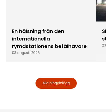
En hälsning från den
Skic
internationella
stu
rymdstationens befälhavare
23 ju
03 augusti 2026
Alla blogginlägg