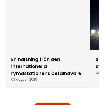
En hälsning från den
Skic
internationella
stu
rymdstationens befälhavare
23 ju
03 augusti 2026