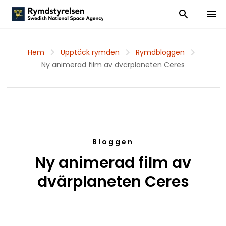
Visa och dölj
Visa 
Hem
Upptäck rymden
Rymdbloggen
Ny animerad film av dvärplaneten Ceres
Bloggen
Ny animerad film av
dvärplaneten Ceres