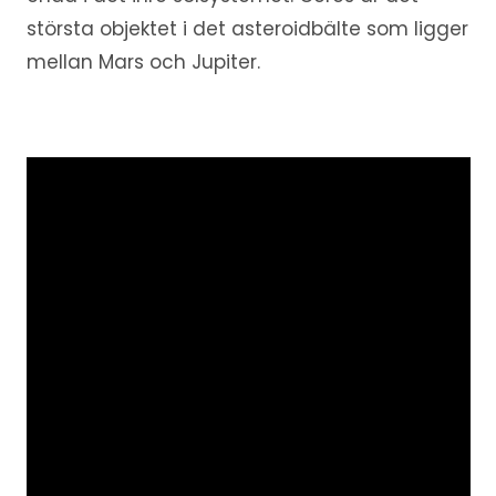
största objektet i det asteroidbälte som ligger
mellan Mars och Jupiter.