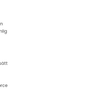
rn
mlig
sätt
orce