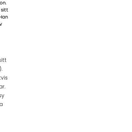
on.
sitt
 Han
v
itt
).
vis
ar.
sy
ga