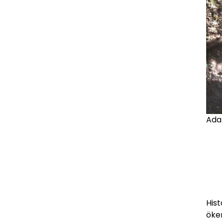
Ada
Hist
öke