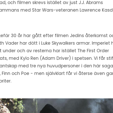
ad, och filmen skrevs istället av just J.J. Abrams
lsammans med Star Wars-veteranen Lawrence Kasd
efär 30 år har gått efter filmen Jedins återkomst o
th Vader har dött i Luke Skywalkers armar. Imperiet 
t under och av resterna har istället The First Order
dats, med Kylo Ren (Adam Driver) i spetsen. Vi får sti
antskap med tre nya huvudpersoner i den här saga
, Finn och Poe - men självklart får vi återse även g
riter.