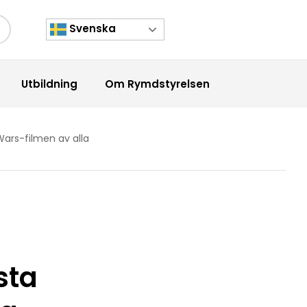
Svenska
kknapp
Utbildning
Om Rymdstyrelsen
ars-filmen av alla
sta