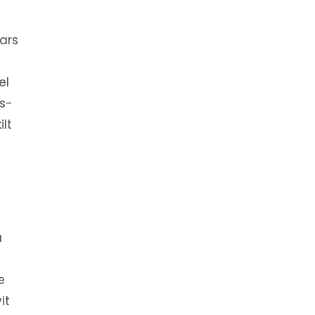
Wars
el
rs-
ilt
a
e
it