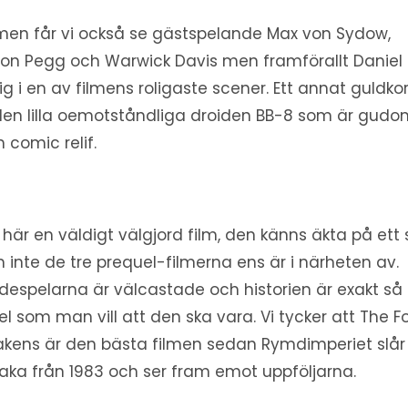
ilmen får vi också se gästspelande Max von Sydow,
on Pegg och Warwick Davis men framförallt Daniel
ig i en av filmens roligaste scener. Ett annat guldko
den lilla oemotståndliga droiden BB-8 som är gudo
 comic relif.
 här en väldigt välgjord film, den känns äkta på ett 
 inte de tre prequel-filmerna ens är i närheten av.
despelarna är välcastade och historien är exakt så
el som man vill att den ska vara. Vi tycker att The F
kens är den bästa filmen sedan Rymdimperiet slår
lbaka från 1983 och ser fram emot uppföljarna.