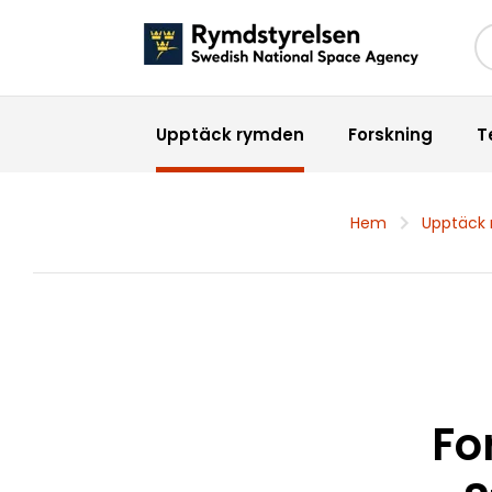
Sö
Upptäck rymden
Forskning
T
Hem
Upptäck
Fo