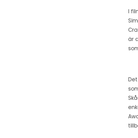
I f
Sim
Cra
är 
som
Det
som
Skå
enk
Awa
til