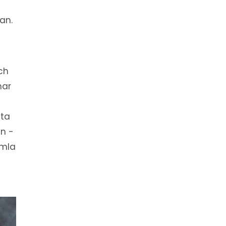
an.
ch
har
fta
n -
amla