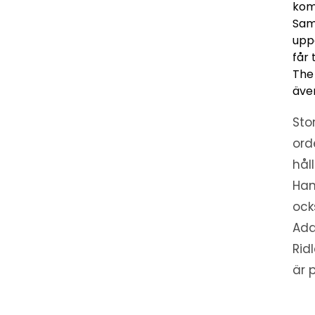
kom
Sam
upp
får 
The 
äve
Sto
ord
hål
Han
ock
Ada
Rid
är 