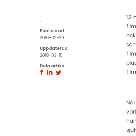
1,2
´
fil
Publicerad
ock
2016-02-29
som
Uppdaterad
fil
2018-03-15
plu
Dela artikel:
fil
När
vär
han
sjä