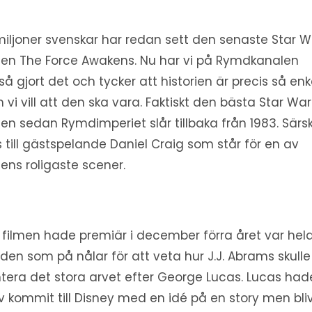
 miljoner svenskar har redan sett den senaste Star 
men The Force Awakens. Nu har vi på Rymdkanalen
så gjort det och tycker att historien är precis så enk
 vi vill att den ska vara. Faktiskt den bästa Star Wa
men sedan Rymdimperiet slår tillbaka från 1983. Särsk
s till gästspelande Daniel Craig som står för en av
mens roligaste scener.
 filmen hade premiär i december förra året var hel
lden som på nålar för att veta hur J.J. Abrams skulle
tera det stora arvet efter George Lucas. Lucas had
lv kommit till Disney med en idé på en story men bliv