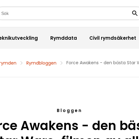
kfält
Sö
eknikutveckling
Rymddata
Civil rymdsäkerhet
Force Awakens - den bästa Star W
 rymden
Rymdbloggen
Bloggen
rce Awakens - den bä