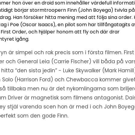
mer hon över en droid som innehåller värdefull informati
tidigt börjar stormtroopern Finn (John Boyega) tvivla på 
drag. Han försöker hitta mening med att följa sina order.
tag i Poe (Oscar Isaacs), en pilot som har tillfångatagits a
First Order, och hjälper honom att fly och där drar
ntyret igång.
ryn är simpel och rak precis som i första filmen. First
er och General Leia (Carrie Fischer) vill båda på vars
l hitta “den sista jedin” - Luke Skywalker (Mark Hamill
 Solo (Harrison Ford) och Chewbacca kommer givet
så tillbaka men nu är det nykomlingarna som briljer
m Driver är magnetisk som filmens antagonist. Dai
ley stjäl varenda scen hon är med i och John Boye
perfekt som den gode Finn.