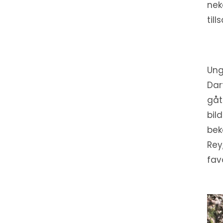
nek
til
Ung
Dar
gåt
bil
bek
Rey
favo