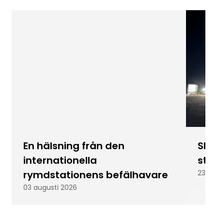
En hälsning från den
Skic
internationella
stu
rymdstationens befälhavare
23 ju
03 augusti 2026