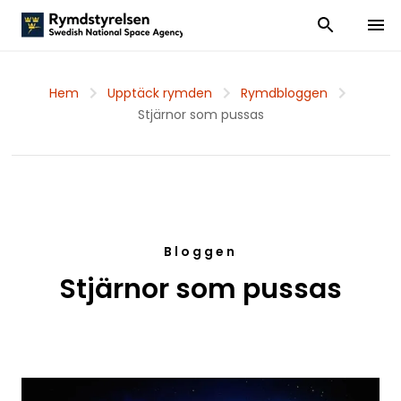
Visa och dölj
Visa 
Hem
Upptäck rymden
Rymdbloggen
Stjärnor som pussas
Bloggen
Stjärnor som pussas