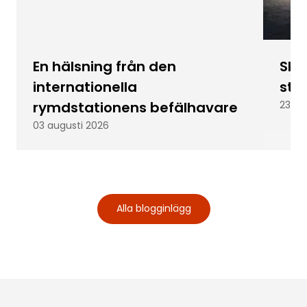
En hälsning från den
Skic
internationella
stu
rymdstationens befälhavare
23 ju
03 augusti 2026
Alla blogginlägg