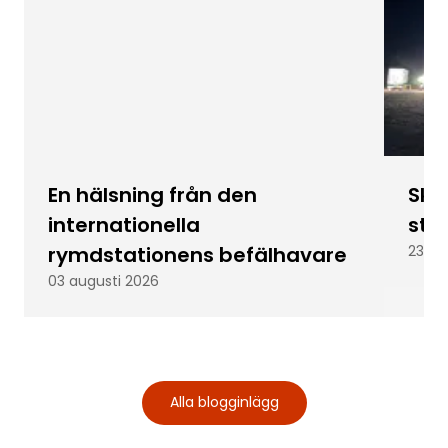
En hälsning från den
Skic
internationella
stu
rymdstationens befälhavare
23 ju
03 augusti 2026
Alla blogginlägg