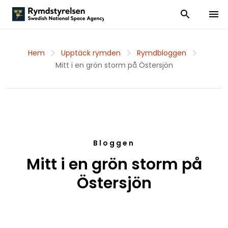
Visa och dölj
Visa 
Hem
Upptäck rymden
Rymdbloggen
Mitt i en grön storm på Östersjön
Bloggen
Mitt i en grön storm på
Östersjön