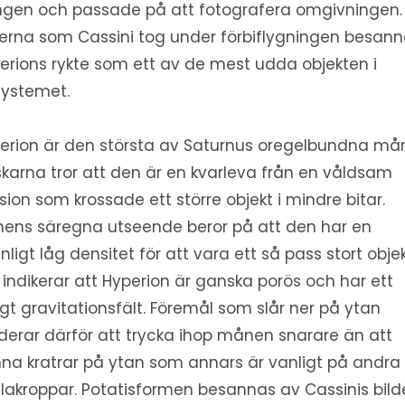
gen och passade på att fotografera omgivningen.
derna som Cassini tog under förbiflygningen besann
erions rykte som ett av de mest udda objekten i
systemet.
erion är den största av Saturnus oregelbundna mån
skarna tror att den är en kvarleva från en våldsam
lision som krossade ett större objekt i mindre bitar.
ens säregna utseende beror på att den har en
nligt låg densitet för att vara ett så pass stort objek
 indikerar att Hyperion är ganska porös och har ett
gt gravitationsfält. Föremål som slår ner på ytan
derar därför att trycka ihop månen snarare än att
na kratrar på ytan som annars är vanligt på andra
lakroppar. Potatisformen besannas av Cassinis bild