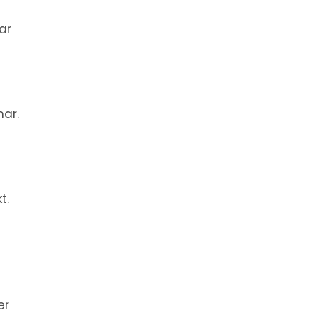
ar
ar.
t.
er