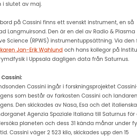
n i slutet av maj.
ord på Cassini finns ett svenskt instrument, en så
lad Langmuirsond. Den är en del av Radio & Plasma
e Science (RPWS) instrumentuppsättning. Via den 
skaren Jan-Erik Wahlund
och hans kollegor på Instit
 rymdfysik i Uppsala dagligen data från Saturnus.
Cassini:
dsonden Cassini ingår i forskningsprojektet Cassini
gens som består av farkosten Cassini och landare
gens. Den skickades av Nasa, Esa och det italiensk
dorganet Agenzia Spaziale Italiana till Saturnus för 
ersöka planeten och dess 31 kända månar under f
 tid. Cassini väger 2 523 kilo, skickades upp den 15