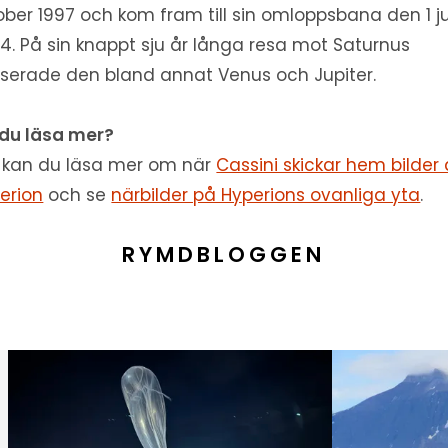
ober 1997 och kom fram till sin omloppsbana den 1 ju
4. På sin knappt sju år långa resa mot Saturnus
serade den bland annat Venus och Jupiter.
l du läsa mer?
 kan du läsa mer om när
Cassini skickar hem bilder
erion
och se
närbilder på Hyperions ovanliga yta
.
RYMDBLOGGEN