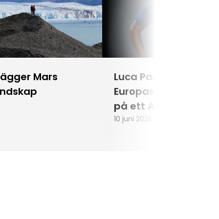
lägger Mars
Luca Parmitano blir
andskap
Europas första astr
på ett Artemisuppd
10 juni 2026