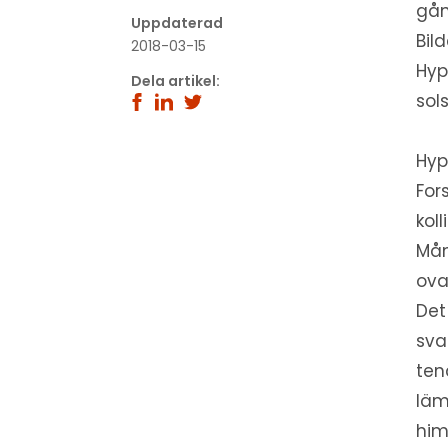
gån
Uppdaterad
Bil
2018-03-15
Hyp
Dela artikel:
sol
Hyp
For
kol
Mån
ova
Det
sva
ten
läm
him