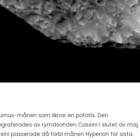
urnus-månen som liknar en potatis. Den
ograferades av rymdsonden Cassini i slutet av maj.
sini passerade då förbi månen Hyperion för sista