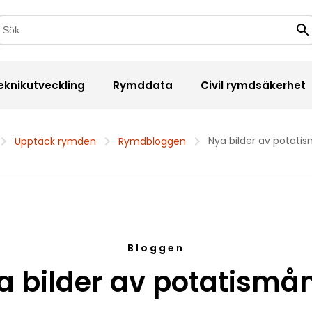
kfält
Sö
eknikutveckling
Rymddata
Civil rymdsäkerhet
Nya bilder av potati
Upptäck rymden
Rymdbloggen
Bloggen
a bilder av potatismå