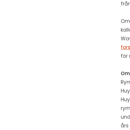
frå
Omb
kal
Wav
for
för
Om 
Rym
Huy
Huy
rym
und
års