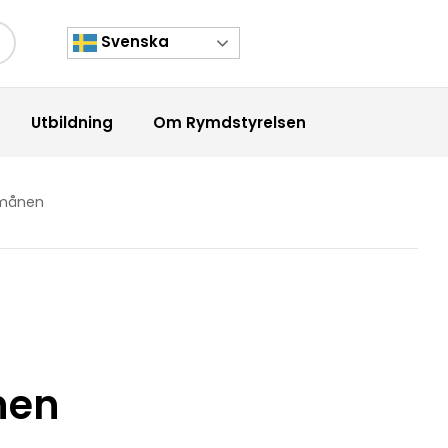
Svenska
kknapp
Utbildning
Om Rymdstyrelsen
smånen
nen