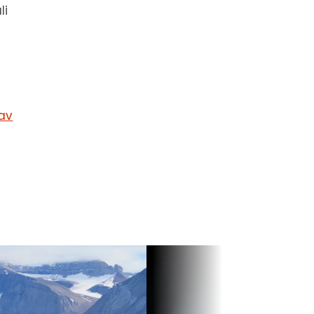
li
 av