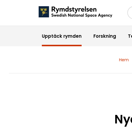
Sö
Upptäck rymden
Forskning
T
Hem
Ny