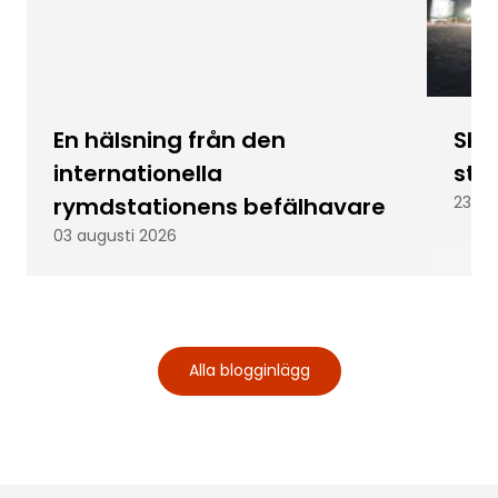
En hälsning från den
Skic
internationella
stu
rymdstationens befälhavare
23 ju
03 augusti 2026
Alla blogginlägg