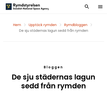
Visa och dölj
Visa 
Hem
Upptäck rymden
Rymdbloggen
De sju städernas lagun sedd från rymden
Bloggen
De sju städernas lagun
sedd från rymden