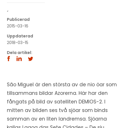
´
Publicerad
2015-03-16
Uppdaterad
2018-03-15
Dela artikel:
São Miguel är den största av de nio öar som
tillsammans bildar Azorerna. Här har den
fångats på bild av satelliten DEMIOS-2. I
mitten av bilden ses två sjöar som binds
samman av en liten landremsa. Sjöarna
kallas Lagoa das Sete Cidades – De sju