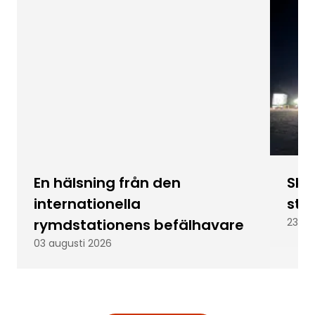
En hälsning från den
Skic
internationella
stu
rymdstationens befälhavare
23 ju
03 augusti 2026