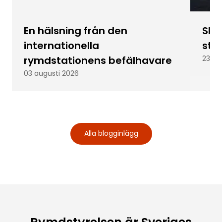
En hälsning från den
Skic
internationella
stu
rymdstationens befälhavare
23 ju
03 augusti 2026
Alla blogginlägg