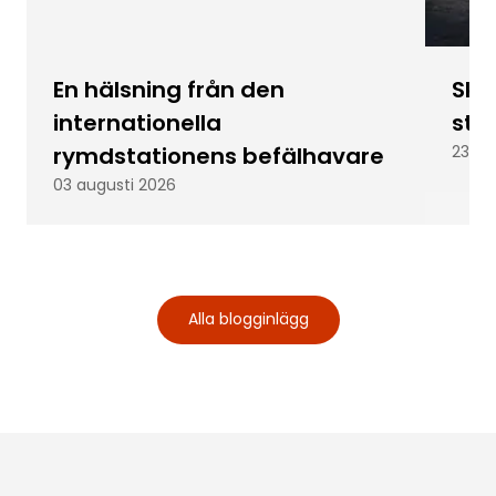
En hälsning från den
Skic
internationella
stu
rymdstationens befälhavare
23 ju
03 augusti 2026
Alla blogginlägg