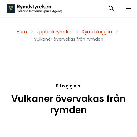
Visa och dölj
Visa 
Hem
Upptäck rymden
Rymdbloggen
Vulkaner övervakas från rymden
Bloggen
Vulkaner övervakas från
rymden