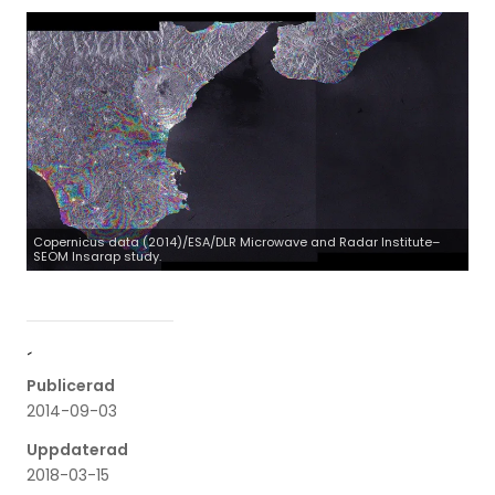
Copernicus data (2014)/ESA/DLR Microwave and Radar Institute–
SEOM Insarap study.
´
Publicerad
2014-09-03
Uppdaterad
2018-03-15