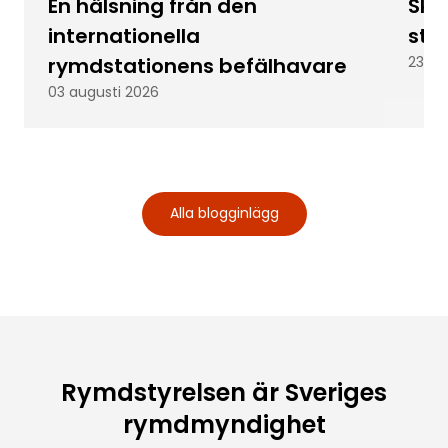
En hälsning från den
Skic
internationella
stu
rymdstationens befälhavare
23 ju
03 augusti 2026
Alla blogginlägg
Rymdstyrelsen är Sveriges
rymdmyndighet