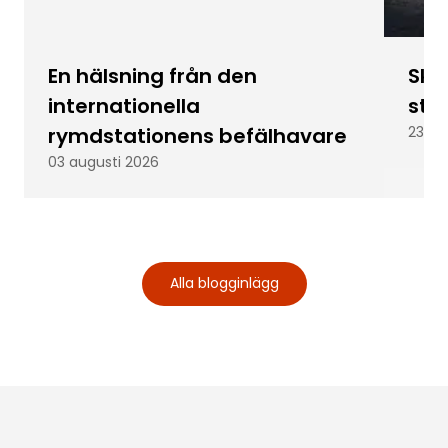
En hälsning från den
Skic
internationella
stu
rymdstationens befälhavare
23 ju
03 augusti 2026
Alla blogginlägg