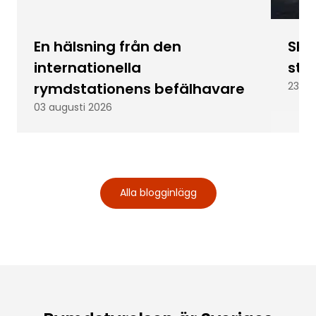
En hälsning från den
Skic
internationella
stu
rymdstationens befälhavare
23 ju
03 augusti 2026
Alla blogginlägg