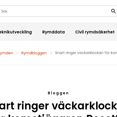
kfält
Sö
eknikutveckling
Rymddata
Civil rymdsäkerhet
Snart ringer väckarklockan för k
rymden
Rymdbloggen
Bloggen
art ringer väckarkloc