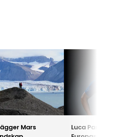
lägger Mars
Luca Parmitano blir
andskap
Europas första astr