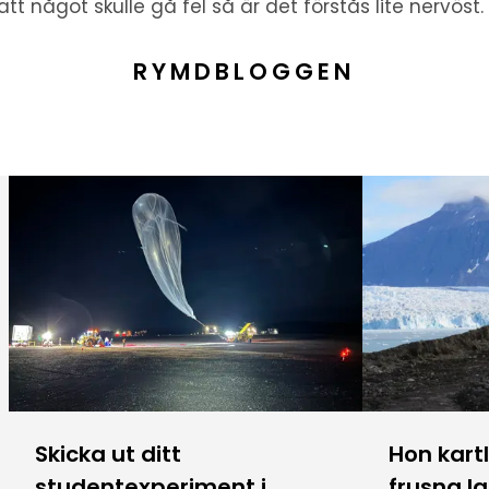
 att något skulle gå fel så är det förstås lite nervöst.
RYMDBLOGGEN
Skicka ut ditt
Hon kart
studentexperiment i
frusna l