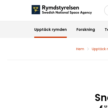
Sö
Upptäck rymden
Forskning
T
Hem
Upptäck 
Sn