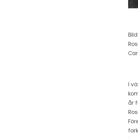
Bil
Ros
Car
I v
kom
år 
Ros
För
far