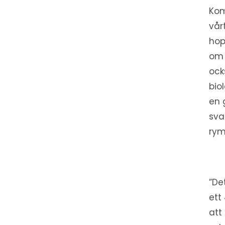
Kom
vår
hop
om 
ock
bio
en 
sva
rym
”De
ett
att