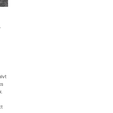
r
alvt
ks
k.
tt