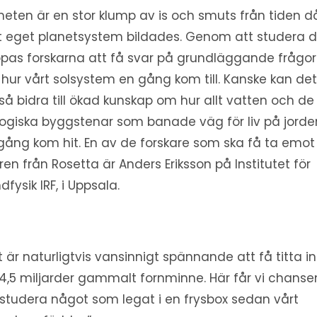
eten är en stor klump av is och smuts från tiden d
t eget planetsystem bildades. Genom att studera 
pas forskarna att få svar på grundläggande frågor
hur vårt solsystem en gång kom till. Kanske kan de
så bidra till ökad kunskap om hur allt vatten och de
logiska byggstenar som banade väg för liv på jorde
gång kom hit. En av de forskare som ska få ta emot
ren från Rosetta är Anders Eriksson på Institutet för
dfysik IRF, i Uppsala.
t är naturligtvis vansinnigt spännande att få titta in
 4,5 miljarder gammalt fornminne. Här får vi chanse
 studera något som legat i en frysbox sedan vårt