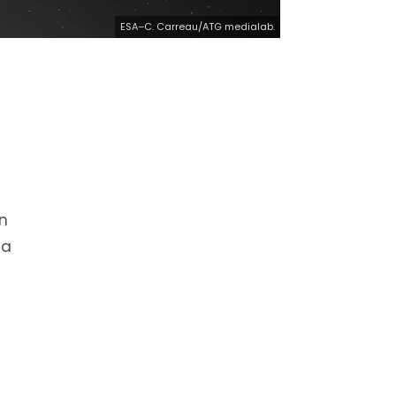
ESA–C. Carreau/ATG medialab.
en
sa