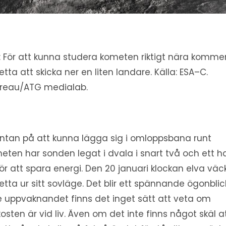
d: För att kunna studera kometen riktigt nära komme
etta att skicka ner en liten landare. Källa: ESA–C.
reau/ATG medialab.
äntan på att kunna lägga sig i omloppsbana runt
eten har sonden legat i dvala i snart två och ett h
för att spara energi. Den 20 januari klockan elva väc
etta ur sitt sovläge. Det blir ett spännande ögonblic
e uppvaknandet finns det inget sätt att veta om
kosten är vid liv. Även om det inte finns något skäl a