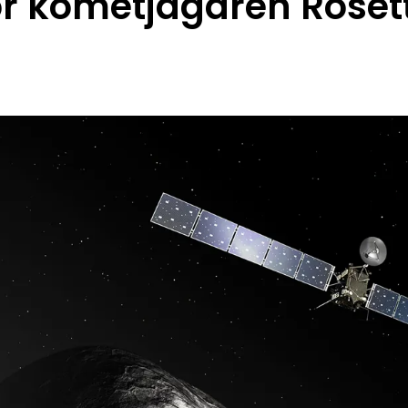
ör kometjägaren Roset