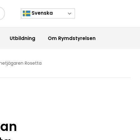
Svenska
kknapp
Utbildning
Om Rymdstyrelsen
ometjägaren Rosetta
kan