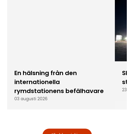
En hälsning från den
Skic
internationella
stu
rymdstationens befälhavare
23 ju
03 augusti 2026