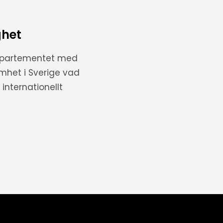
ghet
departementet med
amhet i Sverige vad
internationellt