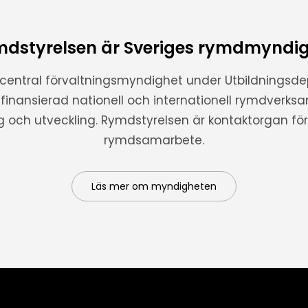
dstyrelsen är Sveriges rymdmyndi
 central förvaltningsmyndighet under Utbildnings
t finansierad nationell och internationell rymdverks
ng och utveckling. Rymdstyrelsen är kontaktorgan för 
rymdsamarbete.
Läs mer om myndigheten