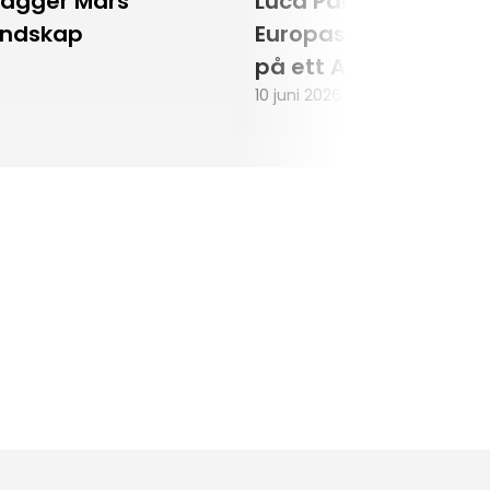
lägger Mars
Luca Parmitano blir
andskap
Europas första astr
på ett Artemisuppd
10 juni 2026