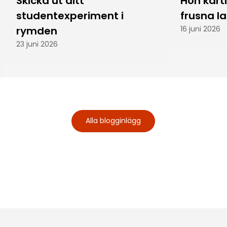
Skicka ut ditt
Hon kart
studentexperiment i
frusna l
rymden
16 juni 2026
23 juni 2026
Alla blogginlägg