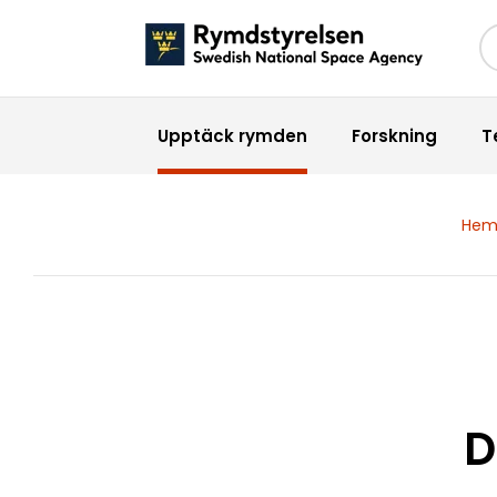
Sö
Upptäck rymden
Forskning
T
He
D