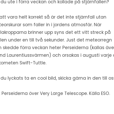
 du ute i förra veckan och kollade på stjärnfallen?
 att vara helt korrekt så är det inte stjärnfall utan
eorskurar som faller in i jordens atmosfär. När
lakropparna brinner upp syns det ett vitt streck på
len under en till två sekunder. Just det meteorregn
 skedde förra veckan heter Perseiderna (kallas äv
and Laurentiussvärmen) och orsakas i augusti varje 
kometen Swift-Tuttle.
 du lyckats ta en cool bild, skicka gärna in den till oss
d: Perseiderna över Very Large Telescope. Källa ESO.