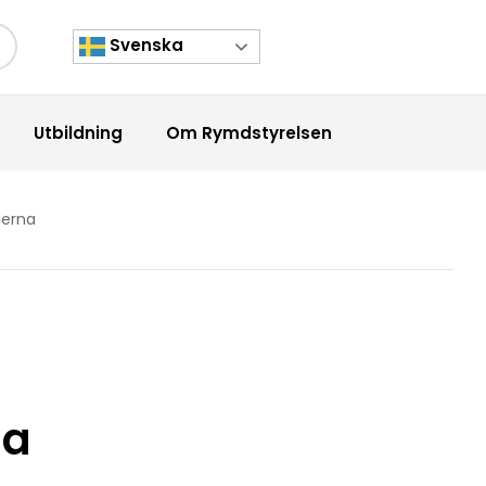
Svenska
kknapp
Utbildning
Om Rymdstyrelsen
derna
na