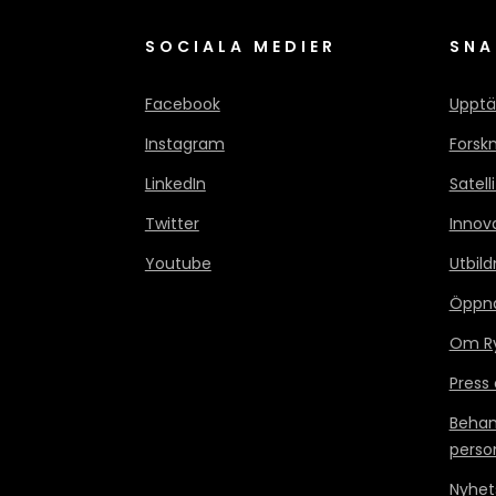
SOCIALA MEDIER
SNA
Facebook
Upptä
Instagram
Forsk
LinkedIn
Satell
Twitter
Innov
Youtube
Utbild
Öppn
Om Ry
Press
Behan
perso
Nyhet