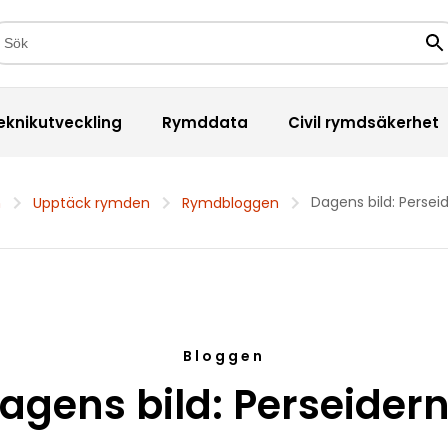
kfält
Sö
eknikutveckling
Rymddata
Civil rymdsäkerhet
Dagens bild: Persei
m
Upptäck rymden
Rymdbloggen
Bloggen
agens bild: Perseider