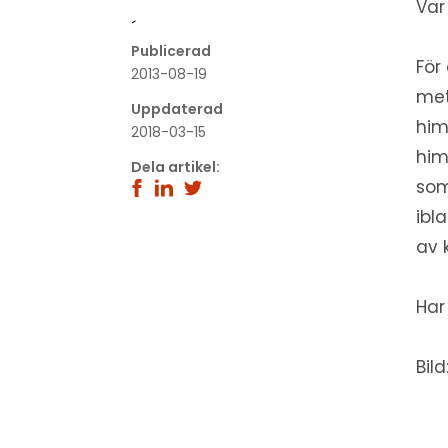
Var
´
Publicerad
För
2013-08-19
met
Uppdaterad
him
2018-03-15
him
Dela artikel:
som
ibl
av 
Har
Bil