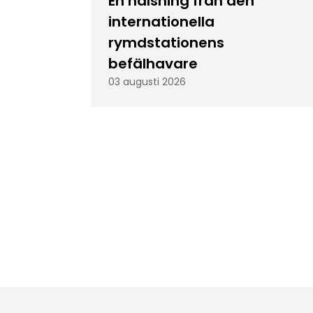
En hälsning från den
internationella
rymdstationens
befälhavare
03 augusti 2026