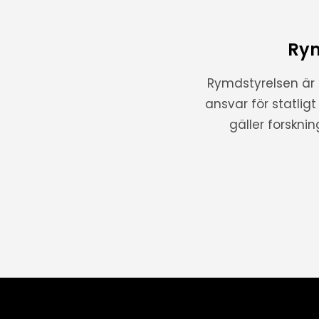
Rym
Rymdstyrelsen är
ansvar för statlig
gäller forskni