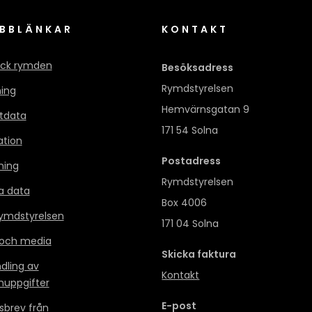
BBLÄNKAR
KONTAKT
ck rymden
Besöksadress
Rymdstyrelsen
ning
Hemvärnsgatan 9
itdata
171 54 Solna
ation
Postadress
ning
Rymdstyrelsen
a data
Box 4006
mdstyrelsen
171 04 Solna
 och media
Skicka faktura
dling av
Kontakt
nuppgifter
E-post
sbrev från