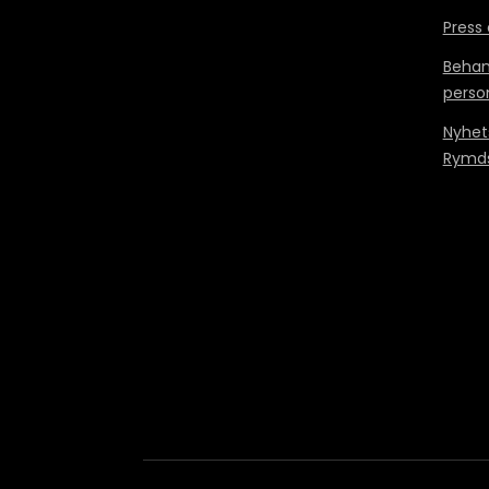
Press
Behan
perso
Nyhet
Rymds