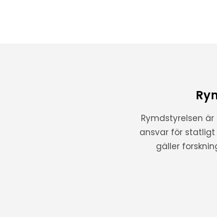
Rym
Rymdstyrelsen är
ansvar för statlig
gäller forskni