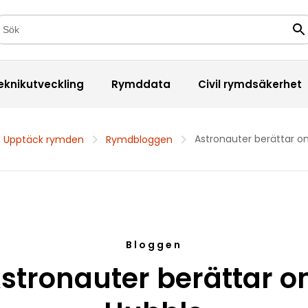
kfält
Sö
eknikutveckling
Rymddata
Civil rymdsäkerhet
Astronauter berättar o
Upptäck rymden
Rymdbloggen
Bloggen
stronauter berättar 