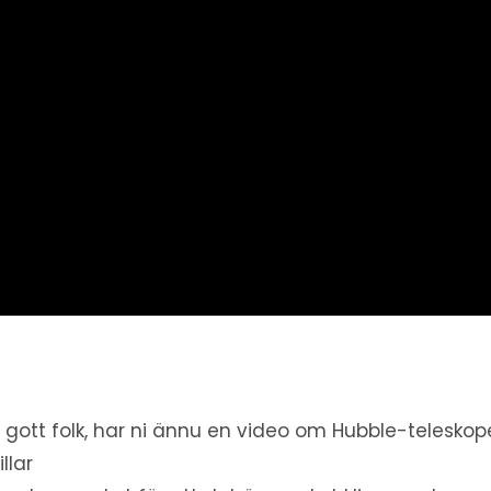
, gott folk, har ni ännu en video om Hubble-teleskop
illar