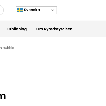
Svenska
kknapp
Utbildning
Om Rymdstyrelsen
m Hubble
om