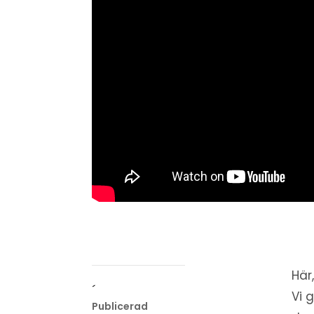
Här
´
Vi g
Publicerad