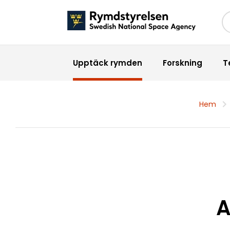
Sö
Upptäck rymden
Forskning
T
Hem
A