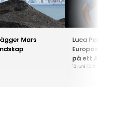
lägger Mars
Luca Parmitano blir
andskap
Europas första astr
på ett Artemisuppd
10 juni 2026