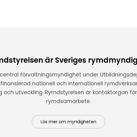
dstyrelsen är Sveriges rymdmyndi
 central förvaltningsmyndighet under Utbildnings
t finansierad nationell och internationell rymdverks
ng och utveckling. Rymdstyrelsen är kontaktorgan för 
rymdsamarbete.
Läs mer om myndigheten