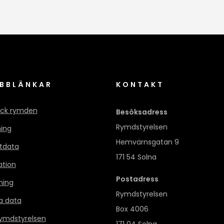
BBLÄNKAR
KONTAKT
ck rymden
Besöksadress
Rymdstyrelsen
ning
Hemvärnsgatan 9
itdata
171 54 Solna
ation
Postadress
ning
Rymdstyrelsen
a data
Box 4006
mdstyrelsen