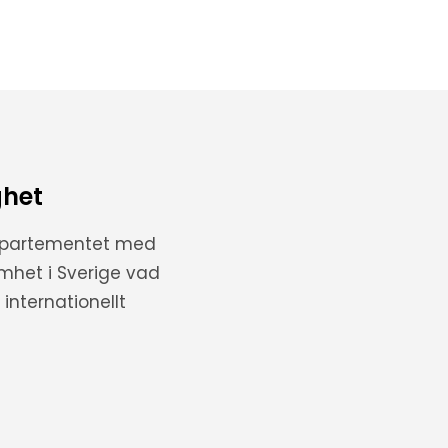
ghet
departementet med
amhet i Sverige vad
internationellt