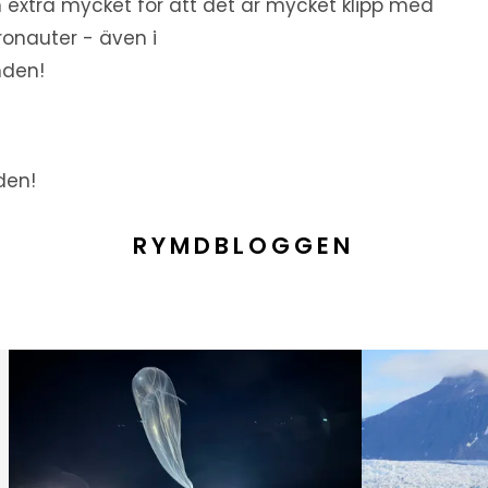
 extra mycket för att det är mycket klipp med
ronauter - även i
den!
den!
RYMDBLOGGEN