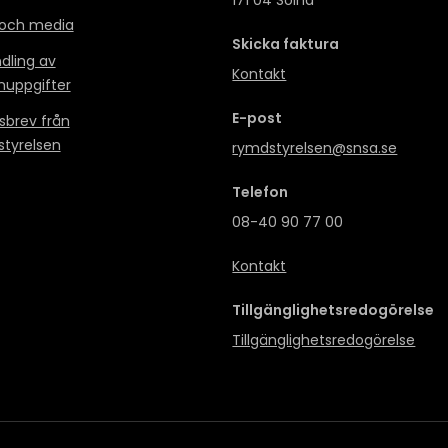
171 04 Solna
 och media
Skicka faktura
dling av
Kontakt
nuppgifter
E-post
sbrev från
tyrelsen
rymdstyrelsen@snsa.se
Telefon
08-40 90 77 00
Kontakt
Tillgänglighetsredogörelse
Tillgänglighetsredogörelse