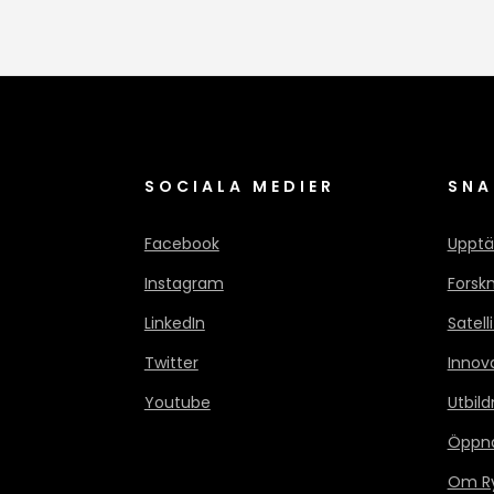
SOCIALA MEDIER
SNA
Facebook
Upptä
Instagram
Forsk
LinkedIn
Satell
Twitter
Innov
Youtube
Utbild
Öppn
Om Ry