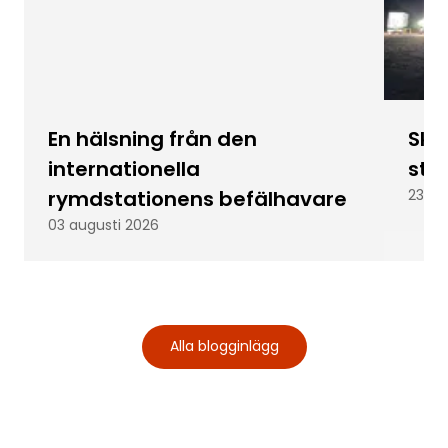
En hälsning från den
Skic
internationella
stu
rymdstationens befälhavare
23 ju
03 augusti 2026
Alla blogginlägg