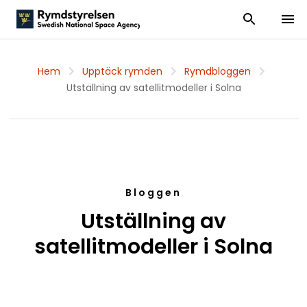
Visa och dölj
Visa 
Hem
Upptäck rymden
Rymdbloggen
Utställning av satellitmodeller i Solna
Bloggen
Utställning av
satellitmodeller i Solna