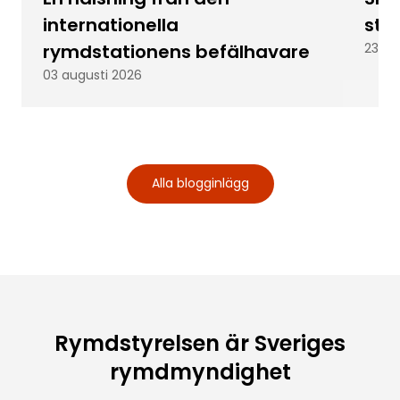
internationella
stu
rymdstationens befälhavare
23 ju
03 augusti 2026
Alla blogginlägg
Rymdstyrelsen är Sveriges
rymdmyndighet