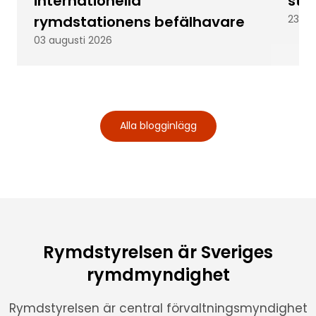
internationella
stu
rymdstationens befälhavare
23 ju
03 augusti 2026
Alla blogginlägg
Rymdstyrelsen är Sveriges
rymdmyndighet
Rymdstyrelsen är central förvaltningsmyndighet