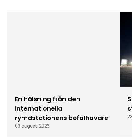
En hälsning från den
Skic
internationella
stu
rymdstationens befälhavare
23 ju
03 augusti 2026