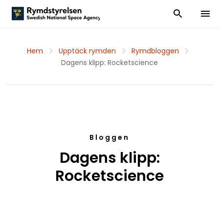
Visa och dölj
Visa 
Hem
Upptäck rymden
Rymdbloggen
Dagens klipp: Rocketscience
Bloggen
Dagens klipp:
Rocketscience