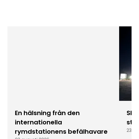
En hälsning från den
Skic
internationella
stu
rymdstationens befälhavare
23 ju