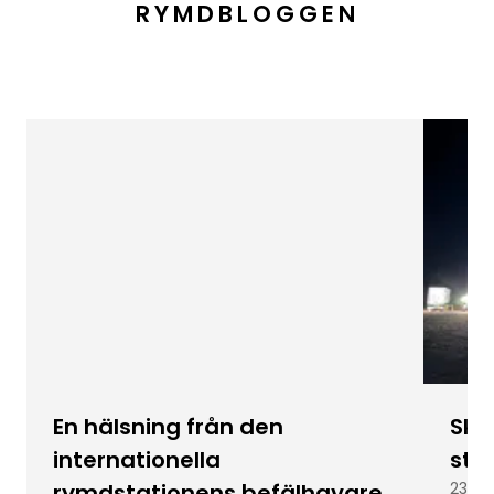
RYMDBLOGGEN
En hälsning från den
Skic
internationella
stu
rymdstationens befälhavare
23 ju