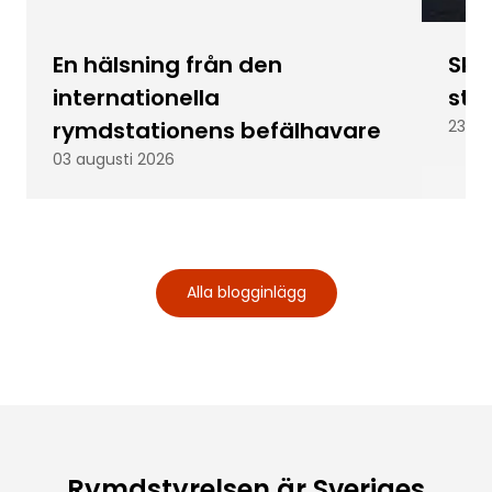
En hälsning från den
Skic
internationella
stu
rymdstationens befälhavare
23 ju
03 augusti 2026
Alla blogginlägg
Rymdstyrelsen är Sveriges