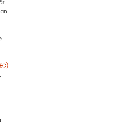
är
Man
e
EC)
,
r