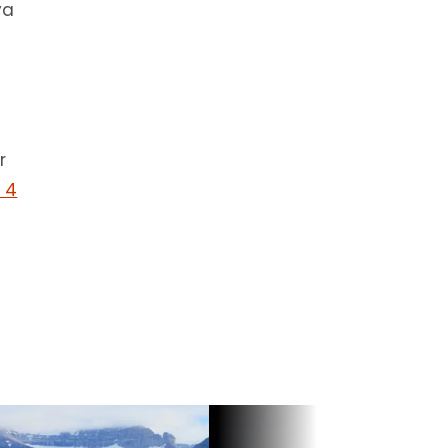
ya
r
 4