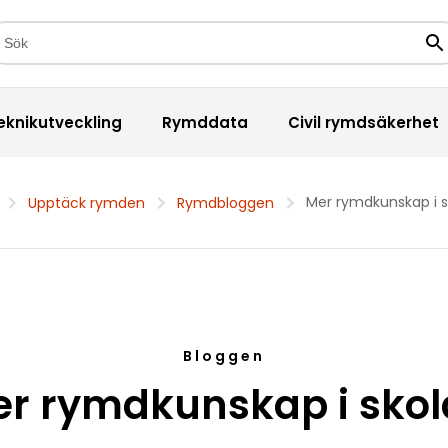
kfält
Sö
eknikutveckling
Rymddata
Civil rymdsäkerhet
Mer rymdkunskap i s
Upptäck rymden
Rymdbloggen
Bloggen
r rymdkunskap i sko