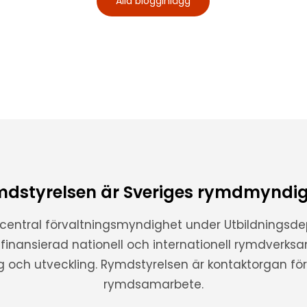
Alla blogginlägg
dstyrelsen är Sveriges rymdmyndi
 central förvaltningsmyndighet under Utbildnings
t finansierad nationell och internationell rymdverks
ng och utveckling. Rymdstyrelsen är kontaktorgan för 
rymdsamarbete.