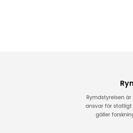
Rym
Rymdstyrelsen är
ansvar för statlig
gäller forskni