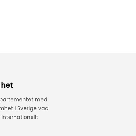
ghet
departementet med
amhet i Sverige vad
internationellt