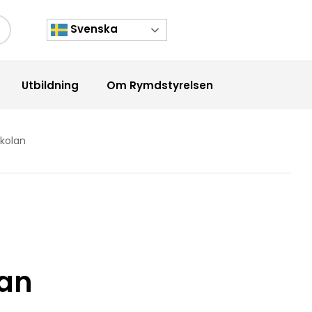
Svenska
kknapp
Utbildning
Om Rymdstyrelsen
kolan
lan