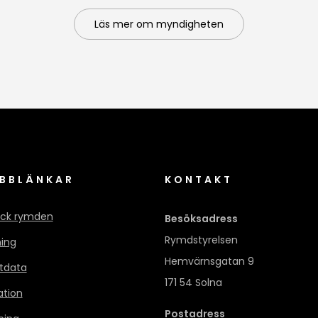
Läs mer om myndigheten
BBLÄNKAR
KONTAKT
ck rymden
Besöksadress
Rymdstyrelsen
ning
Hemvärnsgatan 9
itdata
171 54 Solna
ation
Postadress