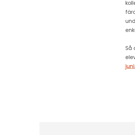
kol
fär
und
enke
Så 
ele
juni