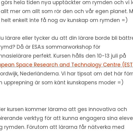
 görs hela tiden nya upptäckter om rymden och vi l
 allt mer om allt som rör den och vår egen planet. 
 helt enkelt inte få nog av kunskap om rymden =)
du lärare eller tycker du att din lärare borde bli bättr
rymd? Då är ESA:s sommarworkshop för
nasielärare perfekt. Kursen hålls den 10-13 juli på
opean Space Research and Technology Centre (EST
oordwijk, Nederländerna. Vi har tipsat om det här förr
 upprepning är som känt kunskapens moder =)
er kursen kommer lärarna att ges innovativa och
pirerande verktyg för att kunna engagera sina eleve
ng rymden. Förutom att lärarna får nätverka med