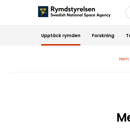
Sö
Upptäck rymden
Forskning
T
Hem
Me