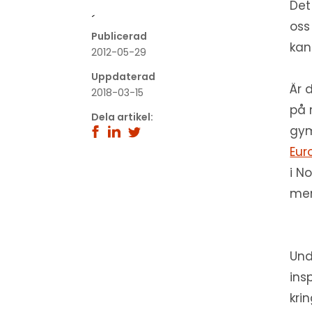
Det
´
oss
Publicerad
kan
2012-05-29
Uppdaterad
Är 
2018-03-15
på 
Dela artikel:
gym
Eur
i N
men
Und
ins
kri