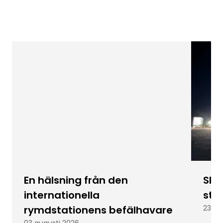
En hälsning från den
Skic
internationella
stu
rymdstationens befälhavare
23 ju
03 augusti 2026