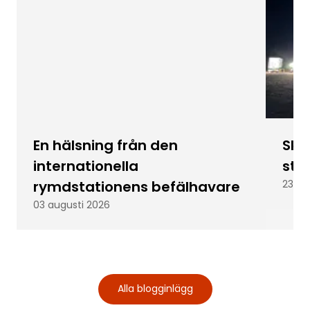
En hälsning från den
Skic
internationella
stu
rymdstationens befälhavare
23 ju
03 augusti 2026
Alla blogginlägg