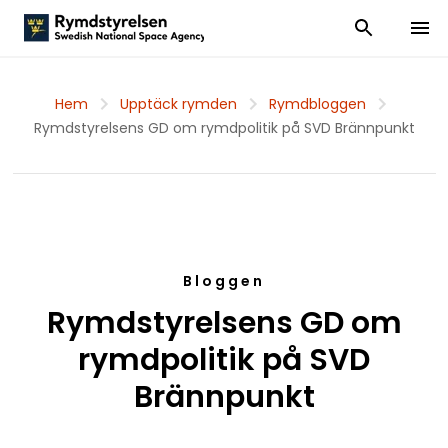
Visa och dölj
Visa 
Hem
Upptäck rymden
Rymdbloggen
Rymdstyrelsens GD om rymdpolitik på SVD Brännpunkt
Bloggen
Rymdstyrelsens GD om
rymdpolitik på SVD
Brännpunkt