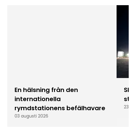
En hälsning från den
Skic
internationella
stu
rymdstationens befälhavare
23 ju
03 augusti 2026