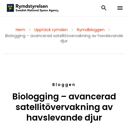
Visa och dölj
Visa 
Hem
Upptäck rymden
Rymdbloggen
Biologging – avancerad satellitövervakning av havslevande
djur
Bloggen
Biologging – avancerad
satellitövervakning av
havslevande djur