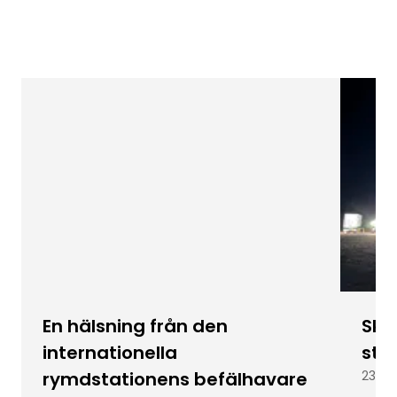
En hälsning från den
Skic
internationella
stu
rymdstationens befälhavare
23 ju