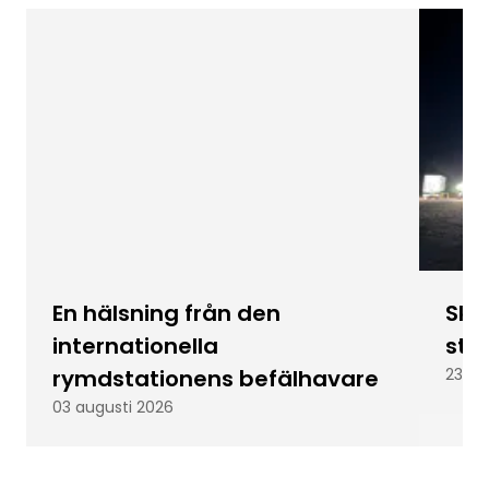
En hälsning från den
Skic
internationella
stu
rymdstationens befälhavare
23 ju
03 augusti 2026