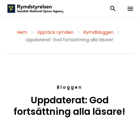
Visa och dölj
Visa 
Hem
Upptäck rymden
Rymdbloggen
Uppdaterat: God fortsättning alla läsare!
Bloggen
Uppdaterat: God
fortsättning alla läsare!