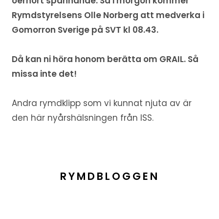
oerhört spännande. Så i morgon kommer
Rymdstyrelsens Olle Norberg att medverka i
Gomorron Sverige på SVT kl 08.43.
Då kan ni höra honom berätta om GRAIL. Så
missa inte det!
Andra rymdklipp som vi kunnat njuta av är
den här nyårshälsningen från ISS.
RYMDBLOGGEN