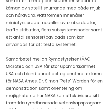
som låter företag och studenter snabbt få
kärnan av satellit snurrande med både mjuk
och hårdvara. Plattformen innehåller
miniatyriserade modeller av omborddator,
kraftdistribution, flera subsystemsnoder samt
ett antal sensorer/payloads som kan
användas för att testa systemet.
Samarbetet mellan Rymdstyrelsen/ÅAC
Microtec och USA får stor uppmärksamhet i
USA och bland annat deltog centerdirektören
för NASA Ames, Dr. Simon "Pete" Worden för en
demonstration samt orientering om
möjligheterna hur NASA kan effektivisera sitt
framtida rymdbaserade vetenskapsprogram