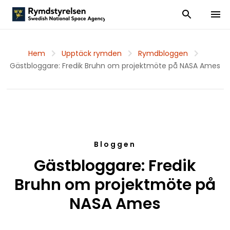
Visa och dölj
Visa 
Hem
Upptäck rymden
Rymdbloggen
Gästbloggare: Fredik Bruhn om projektmöte på NASA Ames
Bloggen
Gästbloggare: Fredik
Bruhn om projektmöte på
NASA Ames