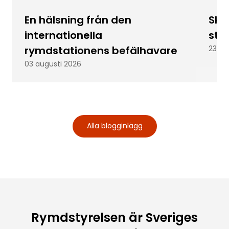
En hälsning från den
Skic
internationella
stu
rymdstationens befälhavare
23 ju
03 augusti 2026
Alla blogginlägg
Rymdstyrelsen är Sveriges