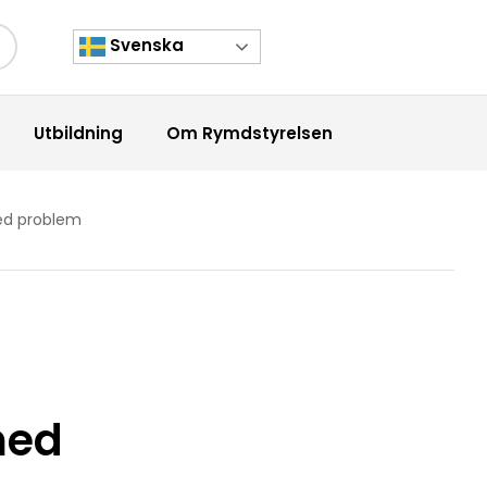
Svenska
kknapp
Utbildning
Om Rymdstyrelsen
med problem
med