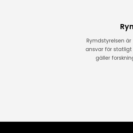
Rym
Rymdstyrelsen är
ansvar för statlig
gäller forskni