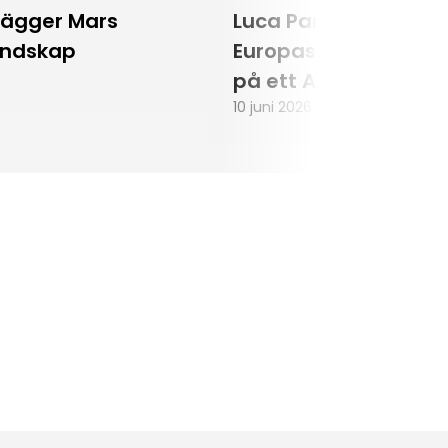
lägger Mars
Luca Parmitano blir
andskap
Europas första astr
på ett Artemisuppd
10 juni 2026