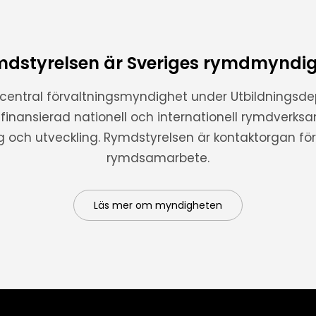
dstyrelsen är Sveriges rymdmyndi
 central förvaltningsmyndighet under Utbildnings
t finansierad nationell och internationell rymdverks
ng och utveckling. Rymdstyrelsen är kontaktorgan för 
rymdsamarbete.
Läs mer om myndigheten