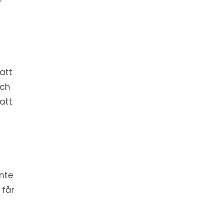
 att
och
 att
inte
 får