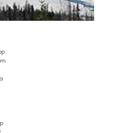
upp
som
ra
pp
t