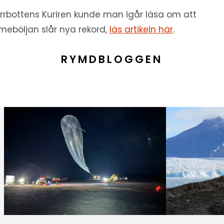
orrbottens Kuriren kunde man igår läsa om att
meböljan slår nya rekord,
läs artikeln här
.
RYMDBLOGGEN