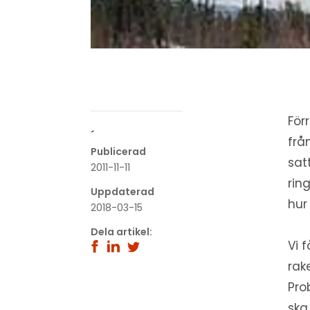
För
´
frå
Publicerad
sat
2011-11-11
rin
Uppdaterad
hur
2018-03-15
Dela artikel:
Vi 
rak
Pro
ska