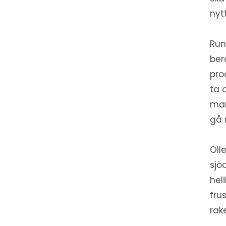
nyt
Run
ber
pro
ta 
man
gå 
Oll
sjö
hel
fru
rak