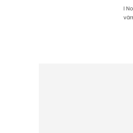
I N
vär