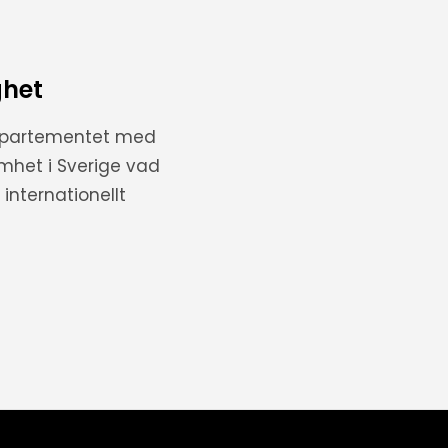
ghet
departementet med
amhet i Sverige vad
internationellt