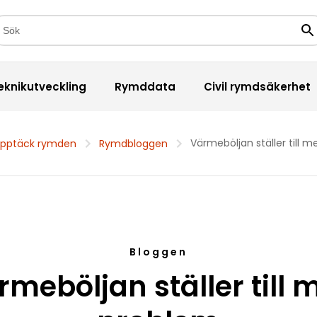
kfält
Sö
eknikutveckling
Rymddata
Civil rymdsäkerhet
Värmeböljan ställer till 
pptäck rymden
Rymdbloggen
Bloggen
rmeböljan ställer till 