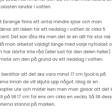
tolasten landar i vatten.
t Esrange finns ett antal mindre sjöar och man
äknar att risken för ett nedslag i vatten är cirka 5
cent. Det kan låta lite men det är en allt för stor risk
då man arbetat väldigt länge med varje nyttolast 
 har därför inte råd (eller lust för den delen heller)
miste om den på grund av ett nedslag i vatten.
e berättar att det ska vara minst 17 cm tjock is på
arna innan de vill skjuta upp något. Idag är en
ikopter ute och mäter isen men man gissar att det 
sit på till 17 cm för ens om cirka en vecka. Så till dess
eterna stanna på marken.