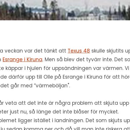
ra veckan var det tänkt att
Texus 48
skulle skjutits 
n
Esrange i Kiruna
. Men så blev det tyvärr inte. Det 
te käppar i hjulen för uppsändningen var värmen. Vi
gde därför upp till Olle på Esrange i Kiruna för att hö
 det går med ”värmeböljan".
får veta att det inte är några problem att skjuta upp
eter just nu, så länge det inte blåser för mycket.
blemet ligger istället i landningen. Det som skjuts u
 ju sedan komma ner och då vill man inte riskera at