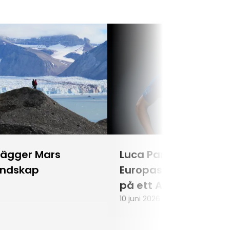
lägger Mars
Luca Parmitano blir
andskap
Europas första astr
på ett Artemisuppd
10 juni 2026