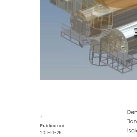
Den
´
"la
Publicerad
iso
2011-10-25