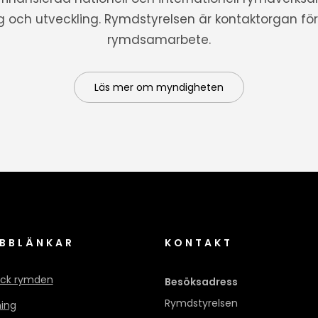
ng och utveckling. Rymdstyrelsen är kontaktorgan för 
rymdsamarbete.
Läs mer om myndigheten
BBLÄNKAR
KONTAKT
ck rymden
Besöksadress
Rymdstyrelsen
ning