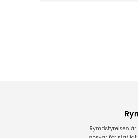
Rym
Rymdstyrelsen är
ansvar för statlig