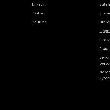
LinkedIn
Satell
Twitter
Innov
Youtube
Utbild
Öppn
Om Ry
Press
Behan
perso
Nyhet
Rymds