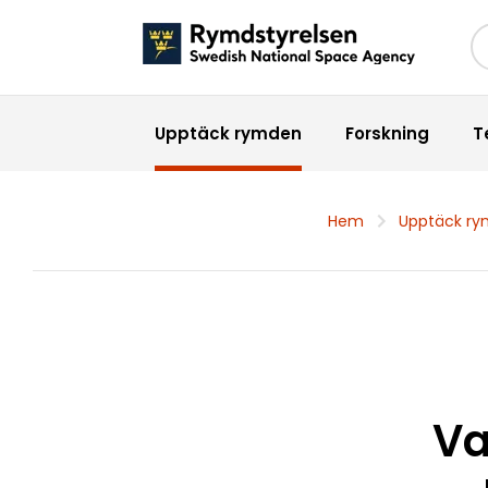
Sö
Upptäck rymden
Forskning
T
Hem
Upptäck r
Va