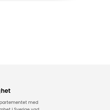
ghet
departementet med
amhet i Sverige vad