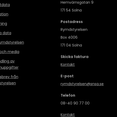
Hemvärnsgatan 9
itdata
171 54 Solna
ation
Postadress
ning
Rymdstyrelsen
a data
Box 4006
mdstyrelsen
171 04 Solna
 och media
Skicka faktura
dling av
Kontakt
nuppgifter
E-post
sbrev från
tyrelsen
rymdstyrelsen@snsa.se
Telefon
08-40 90 77 00
Kontakt