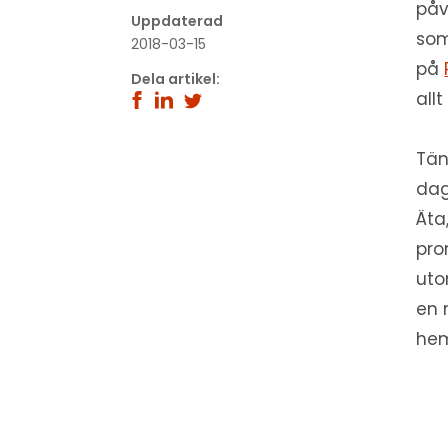
påv
Uppdaterad
som
2018-03-15
på
Dela artikel:
all
Tän
dag
Äta
pro
uto
en 
hem