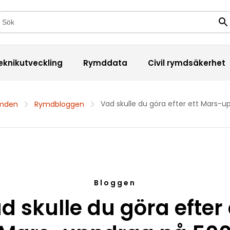
kfält
Sö
eknikutveckling
Rymddata
Civil rymdsäkerhet
Vad skulle du göra efter ett Mars-
ymden
Rymdbloggen
Bloggen
d skulle du göra efter 