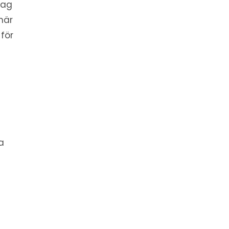
rag
 här
 för
n
a
a