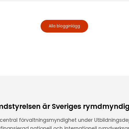
Alla blogginlägg
dstyrelsen är Sveriges rymdmyndi
 central förvaltningsmyndighet under Utbildnings
t finansierad nationell och internationell rymdverks