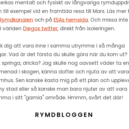
erkas mentalt och fysiskt av långvariga rymduppd
 till exempel vid en framtida resa till Mars. Läs mer
Rymdkanalen
och på
ESAs hemsida
. Och missa inte
t i världen
Diegos twitter
, direkt från isoleringen.
k dig att vara inne i samma utrymme i så många
ar. Vad är det första du skulle göra när du kom ut?
, springa, dricka? Jag skulle nog oavsett väder ta e
menad i skogen, känna dofter och njuta av att var
mhus. Sen kanske kasta mig på ett plan och upplev
ny stad eller så kanske man bara njuter av att vara
ma i sitt "gamla" område. Hmmm, svårt det där!
RYMDBLOGGEN