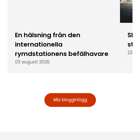
En hälsning från den
Skic
internationella
stu
rymdstationens befälhavare
23 ju
03 augusti 2026
Alla blogginlägg