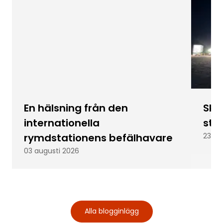
En hälsning från den
Skic
internationella
stu
rymdstationens befälhavare
23 ju
03 augusti 2026
Alla blogginlägg