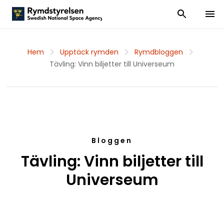
Visa och dölj
Visa 
Hem
Upptäck rymden
Rymdbloggen
Tävling: Vinn biljetter till Universeum
Bloggen
Tävling: Vinn biljetter till
Universeum