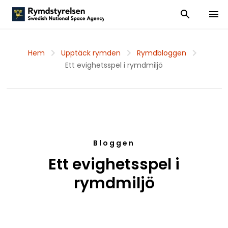
Visa och dölj
Visa 
Hem
Upptäck rymden
Rymdbloggen
Ett evighetsspel i rymdmiljö
Bloggen
Ett evighetsspel i
rymdmiljö