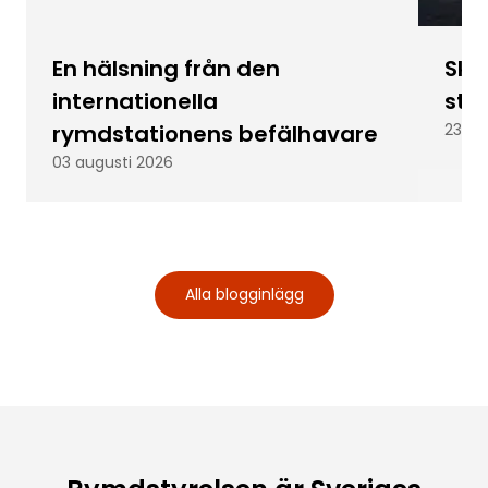
En hälsning från den
Skic
internationella
stu
rymdstationens befälhavare
23 ju
03 augusti 2026
Alla blogginlägg