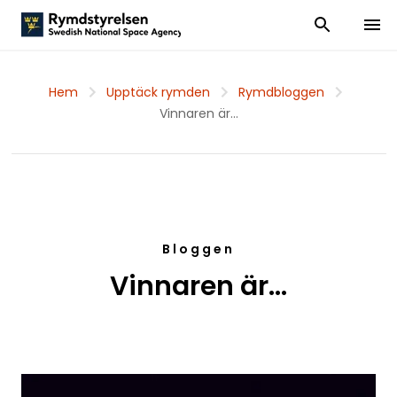
Visa och dölj
Visa 
Hem
Upptäck rymden
Rymdbloggen
Vinnaren är…
Bloggen
Vinnaren är…