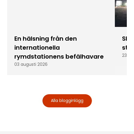
En hälsning från den
Skic
internationella
stu
rymdstationens befälhavare
23 ju
03 augusti 2026
Alla blogginlägg