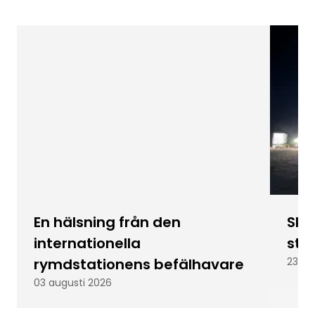
En hälsning från den
Skic
internationella
stu
rymdstationens befälhavare
23 ju
03 augusti 2026