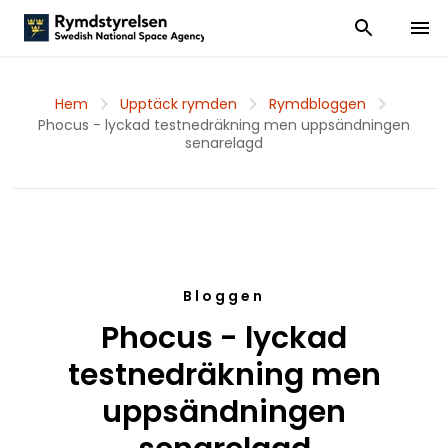
Visa och dölj
Visa 
Hem
Upptäck rymden
Rymdbloggen
Phocus - lyckad testnedräkning men uppsändningen
senarelagd
Bloggen
Phocus - lyckad
testnedräkning men
uppsändningen