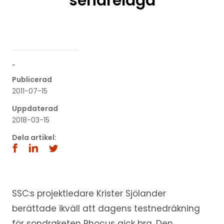
senarelagd
´
Publicerad
2011-07-15
Uppdaterad
2018-03-15
Dela artikel:
SSC:s projektledare Krister Sjölander
berättade ikväll att dagens testnedräkning
för sondraketen Phocus gick bra. Den