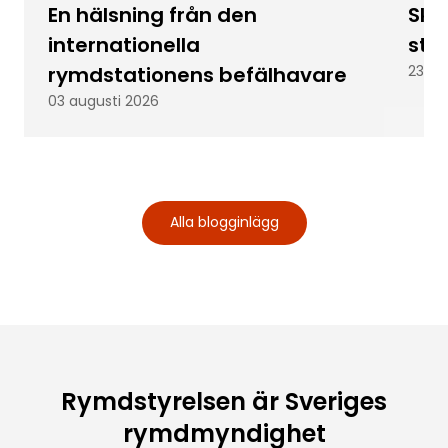
En hälsning från den
Skic
internationella
stu
rymdstationens befälhavare
23 ju
03 augusti 2026
Alla blogginlägg
Rymdstyrelsen är Sveriges
rymdmyndighet