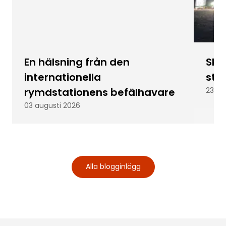
En hälsning från den
Skic
internationella
stu
rymdstationens befälhavare
23 ju
03 augusti 2026
Alla blogginlägg