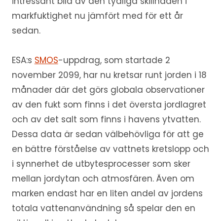
intressant bild av den tydliga skillnaden i
markfuktighet nu jämfört med för ett år
sedan.
ESA:s
SMOS
-uppdrag, som startade 2
november 2099, har nu kretsar runt jorden i 18
månader där det görs globala observationer
av den fukt som finns i det översta jordlagret
och av det salt som finns i havens ytvatten.
Dessa data är sedan välbehövliga för att ge
en bättre förståelse av vattnets kretslopp och
i synnerhet de utbytesprocesser som sker
mellan jordytan och atmosfären. Även om
marken endast har en liten andel av jordens
totala vattenanvändning så spelar den en