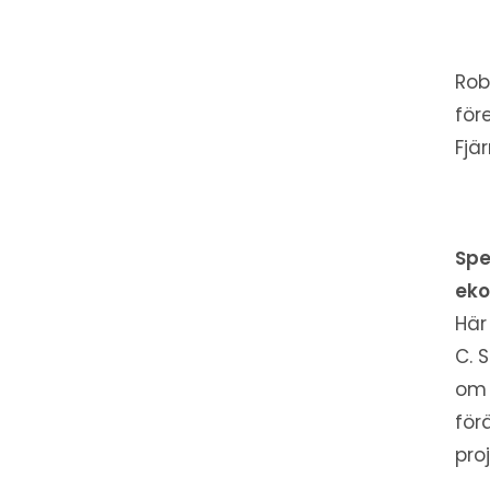
Rob
för
Fjä
Spe
eko
Här
C. 
om 
för
pro