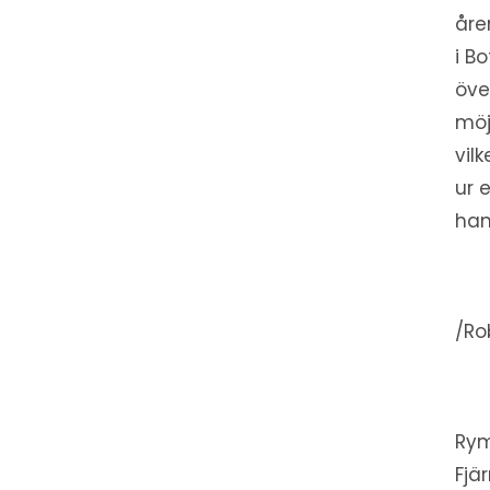
åre
i B
öve
möj
vil
ur 
han
/Ro
Rym
Fjä