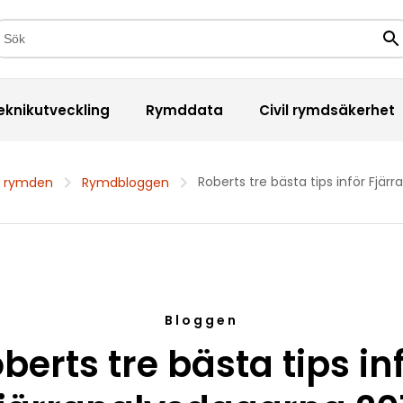
kfält
Sö
eknikutveckling
Rymddata
Civil rymdsäkerhet
Roberts tre bästa tips inför Fjär
 rymden
Rymdbloggen
Bloggen
berts tre bästa tips in