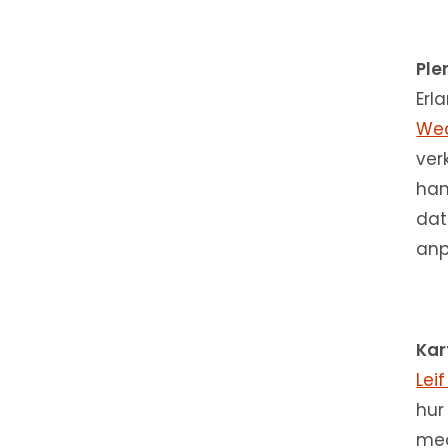
Ple
Erl
Wea
ver
han
dat
anp
Kar
Leif
hur
med