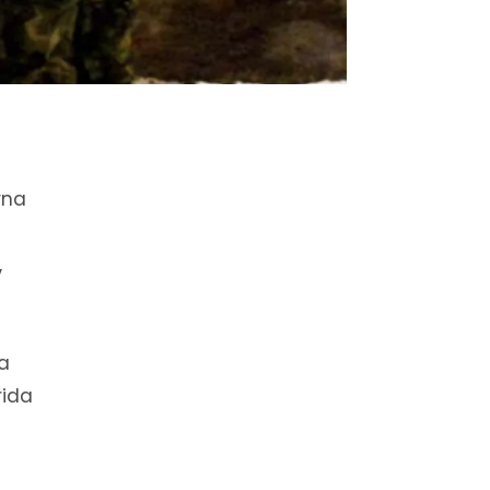
rna
,
na
rida