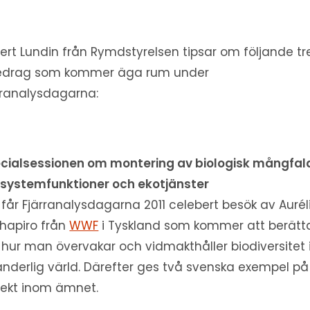
ert Lundin från Rymdstyrelsen tipsar om följande tr
edrag som kommer äga rum under
rranalysdagarna:
cialsessionen om montering av biologisk mångfal
systemfunktioner och ekotjänster
 får Fjärranalysdagarna 2011 celebert besök av Aurél
Shapiro från
WWF
i Tyskland som kommer att berätt
hur man övervakar och vidmakthåller biodiversitet 
änderlig värld. Därefter ges två svenska exempel på
jekt inom ämnet.