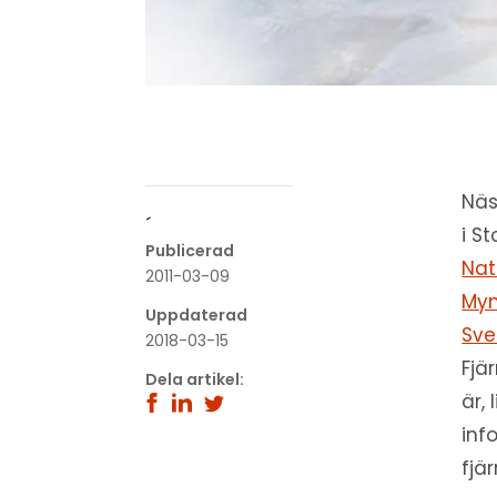
Näs
´
i S
Publicerad
Nat
2011-03-09
Myn
Uppdaterad
Sve
2018-03-15
Fjä
Dela artikel:
är,
inf
fjä