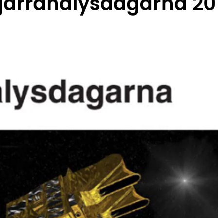
järranalysdagarna 20