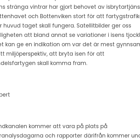
ns stränga vintrar har gjort behovet av isbrytartjän
ottenhavet och Bottenviken stort för att fartygstrafi
r huvud taget skall fungera. Satellitbilder ger oss
ligheten att bland annat se variationer i isens tjock
ket kan ge en indikation om var det är mest gynnsam
ett miljöperspektiv, att bryta isen för att
delsfartygen skall komma fram.
bert
dkanalen kommer att vara på plats på
rranalysdagarna och rapporter därifrån kommer un