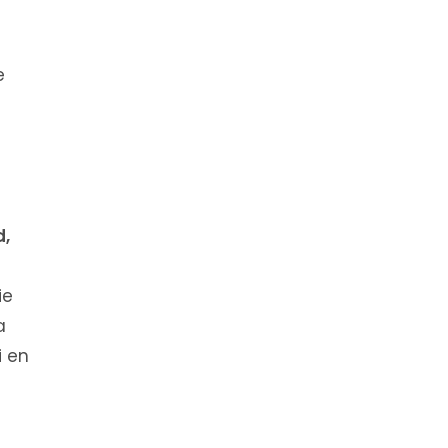
e
d,
ie
a
i en