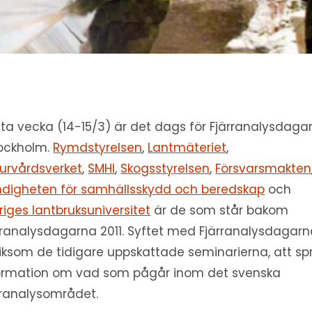
ta vecka (14-15/3) är det dags för Fjärranalysdaga
tockholm.
Rymdstyrelsen
,
Lantmäteriet
,
urvårdsverket
,
SMHI
,
Skogsstyrelsen
,
Försvarsmakten
digheten för samhällsskydd och beredskap
och
riges lantbruksuniversitet
är de som står bakom
rranalysdagarna 2011. Syftet med Fjärranalysdagar
 liksom de tidigare uppskattade seminarierna, att sp
ormation om vad som pågår inom det svenska
rranalysområdet.