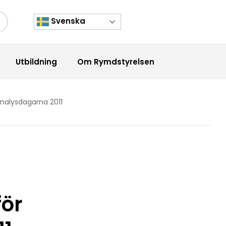
Svenska
kknapp
Utbildning
Om Rymdstyrelsen
ranalysdagarna 2011
för