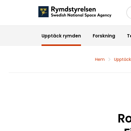
Sö
Upptäck rymden
Forskning
T
Hem
Upptäck
Ro