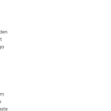
den
t
ga
 om
s
aste