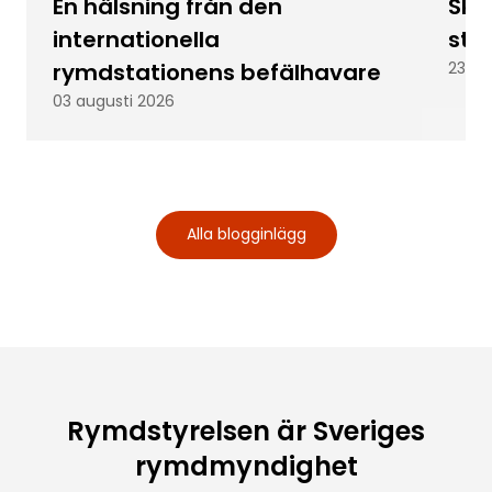
En hälsning från den
Skic
internationella
stu
rymdstationens befälhavare
23 ju
03 augusti 2026
Alla blogginlägg
Rymdstyrelsen är Sveriges
rymdmyndighet