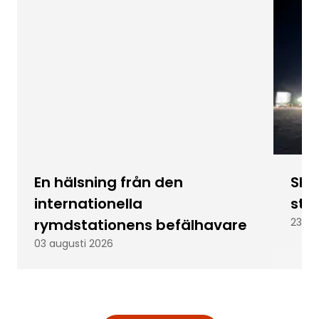
En hälsning från den
Skic
internationella
stu
rymdstationens befälhavare
23 ju
03 augusti 2026