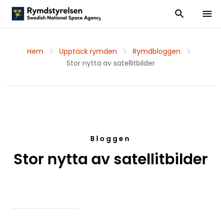
Visa och dölj
Visa 
Hem
Upptäck rymden
Rymdbloggen
Stor nytta av satellitbilder
Bloggen
Stor nytta av satellitbilder